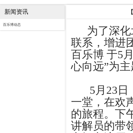
新闻资讯
【
百乐博动态
为了深化北京
联系，增进团
百乐博 于5
心向远”为
5月23日，
一堂，在欢
的旅程。下
讲解员的带