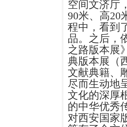
空间文济厅
90米、高2
程中，看到
品。之后，
之路版本展
典版本展（
文献典籍、
尽而生动地
文化的深厚
的中华优秀
对西安国家