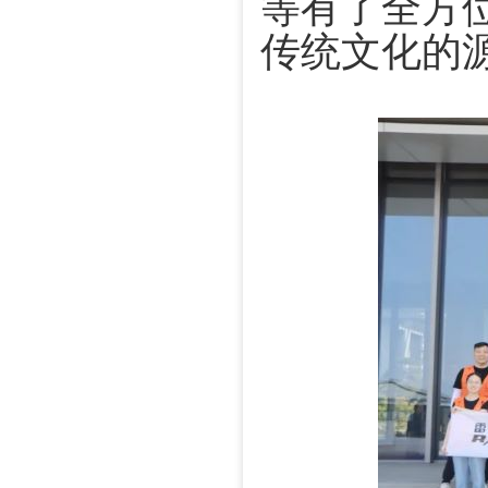
等有了全方
传统文化的