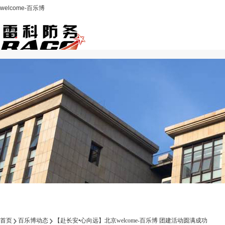
welcome-百乐博
首页
百乐博动态
【赴长安•心向远】北京welcome-百乐博 团建活动圆满成功