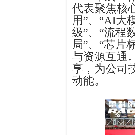
代表聚焦核
用”、“AI
级”、“流程
局”、“芯片
与资源互通
享，为公司
动能。