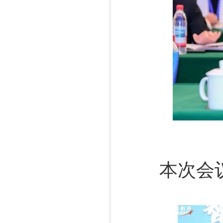
本次会议特