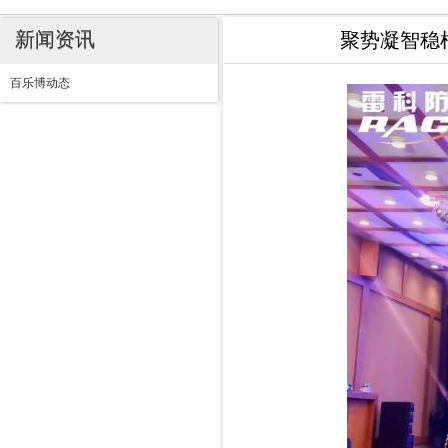
新闻资讯
聚势凝智稳根
百乐博动态