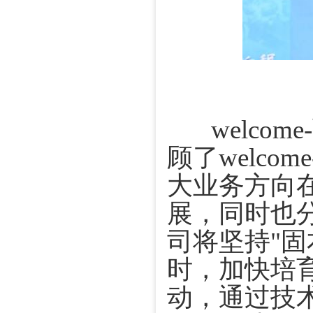
welcom
顾了welc
大业务方向
展，同时也
司将坚持"
时，加快培
动，通过技