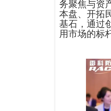
务聚焦与资
本盘、开拓
基石，通过
用市场的标