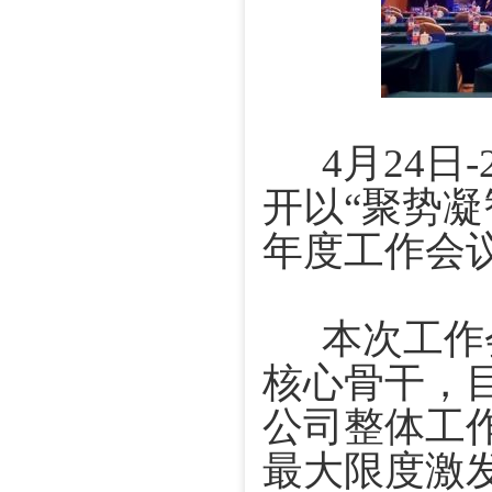
4月24日-2
开以“聚势凝
年度工作会
本次工作会议
核心骨干，目
公司整体工
最大限度激