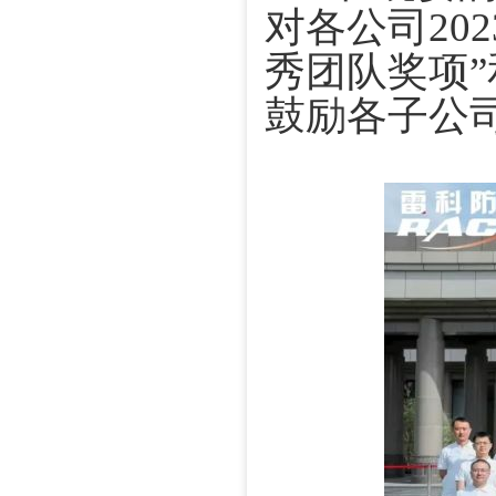
对各公司20
秀团队奖项”
鼓励各子公