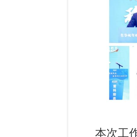
本次工作会