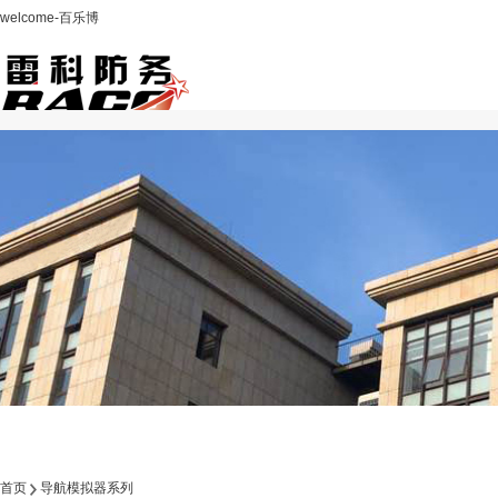
welcome-百乐博
首页
导航模拟器系列